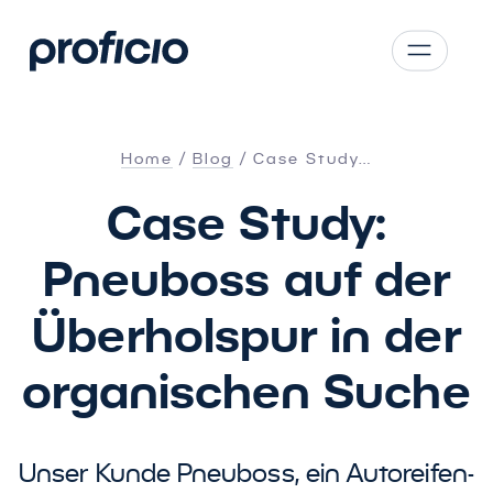
Zum Hauptinhalt springen
CS
SK
Home
Blog
Case Study…
EN
Case Study:
AT
DE
Pneuboss auf der
PL
Überholspur in der
organischen Suche
Unser Kunde Pneuboss, ein Autoreifen-