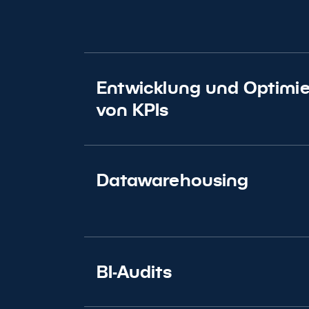
Entwicklung und Optimi
von KPIs
Wi
Vereinbaren S
Datawarehousing
BI-Audits