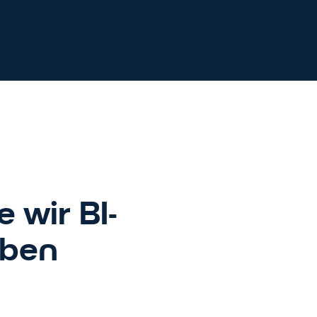
 wir BI-
aben