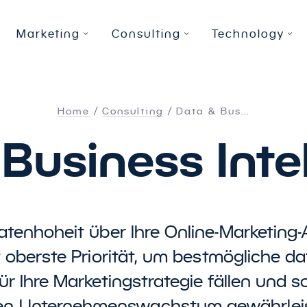
Marketing
Consulting
Technology
Home
Consulting
Data
&
Bus…
Digital Advertising
Data
Owned Media Solutions
&
Business Intelligence
We
Re
Bu
Business Inte
SEA
Data Automation
&
Integration
We
Bu
Social Media Advertising
Datawarehousing
SE
Da
ng
Online Video Advertising
BI Audits
G
Pr
atenhoheit über Ihre Online-Marketing-A
Programmatic Display Advertising
BI Workshops
Co
t oberste Priorität, um bestmögliche d
Affiliate Marketing
Gr
ür Ihre Marketingstrategie fällen und s
nten Unternehmenswachstum gewährlei
Retail Marketing
U