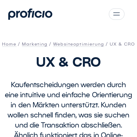
Zum Hauptinhalt springen
CS
SK
Home
Marketing
Websiteoptimierung
UX
&
CRO
EN
UX
&
CRO
AT
DE
PL
Kaufentscheidungen werden durch
eine intuitive und einfache Orientierung
in den Märkten unterstützt. Kunden
wollen schnell finden, was sie suchen
und die Transaktion abschließen.
Ähnlich funktioniert das in Online-