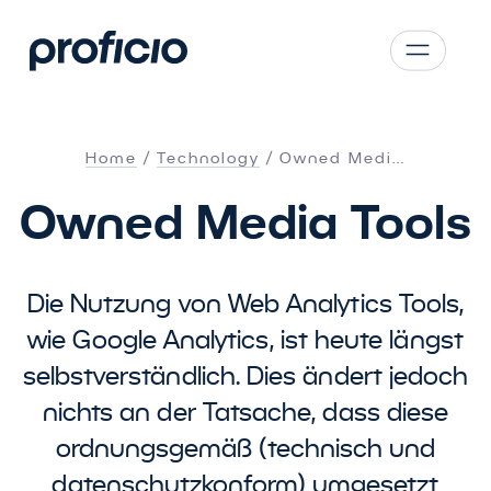
Zum Hauptinhalt springen
CS
SK
Home
Technology
Owned Medi…
EN
Owned Media Tools
AT
DE
PL
Die Nutzung von Web Analytics Tools,
wie Google Analytics, ist heute längst
selbstverständlich. Dies ändert jedoch
nichts an der Tatsache, dass diese
ordnungsgemäß (technisch und
datenschutzkonform) umgesetzt