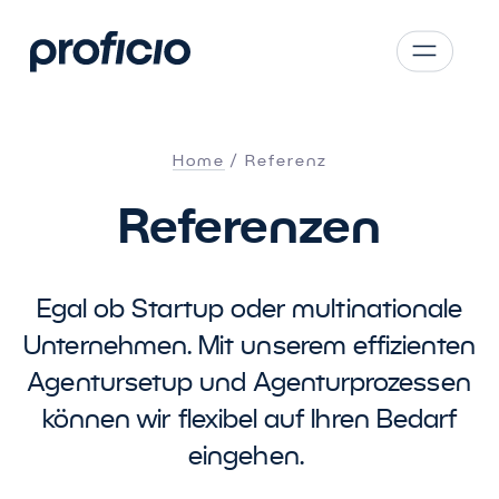
Zum Hauptinhalt springen
CS
SK
Home
Referenz
EN
Referenzen
AT
DE
PL
Egal ob Startup oder multinationale
Unternehmen. Mit unserem effizienten
Agentursetup und Agenturprozessen
können wir flexibel auf Ihren Bedarf
eingehen.