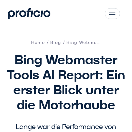
Zum Hauptinhalt springen
CS
SK
Home
Blog
Bing Webma…
EN
Bing Webmaster
AT
DE
Tools AI Report: Ein
PL
erster Blick unter
die Motorhaube
Lange war die Performance von