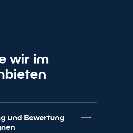
e wir im
nbieten
ng und Bewertung
gnen