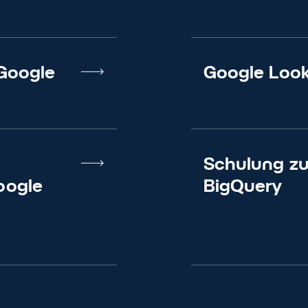
Google
Google Look
Schulung zu
oogle
BigQuery