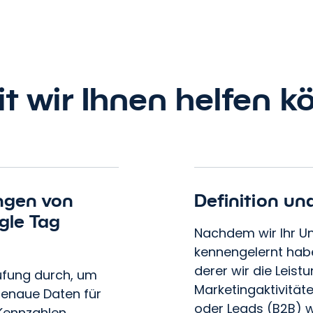
t wir Ihnen helfen k
ungen von
Definition un
gle Tag
Nachdem wir Ihr U
kennengelernt habe
derer wir die Leist
üfung durch, um
Marketingaktivität
 genaue Daten für
oder Leads (B2B) w
 Kennzahlen