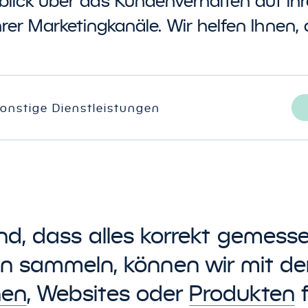
blick über das Kundenverhalten auf Ih
hrer Marketingkanäle. Wir helfen Ihnen,
Preisvergleicher
onstige Dienstleistungen
nd, dass alles korrekt gemesse
n sammeln, können wir mit d
en
, Websites oder
Produkten
f