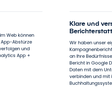
Klare und ver
Berichterstat
e im Web können
er App-Abstürze
Wir haben unser ei
 verfolgen und
Kampagnenberichte
alytics App +
an Ihre Bedürfniss
ngen wir Ihr Marketing vo
Bericht in Google D
Daten mit dem Unt
Kontakt
verbinden und mit
Buchhaltungssystem